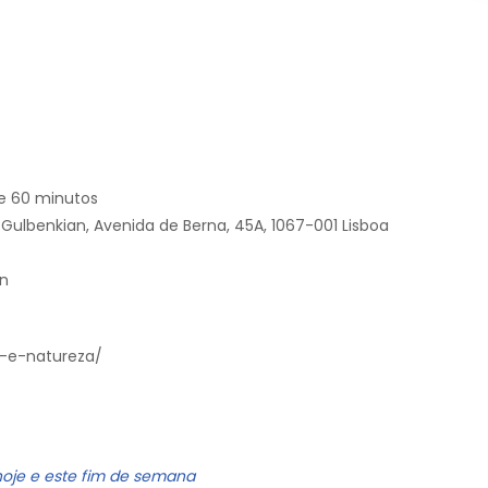
de 60 minutos
Gulbenkian, Avenida de Berna, 45A, 1067-001 Lisboa
an
a-e-natureza/
hoje e este fim de semana