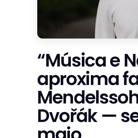
“Música e N
aproxima fa
Mendelssohn
Dvořák — se
maio