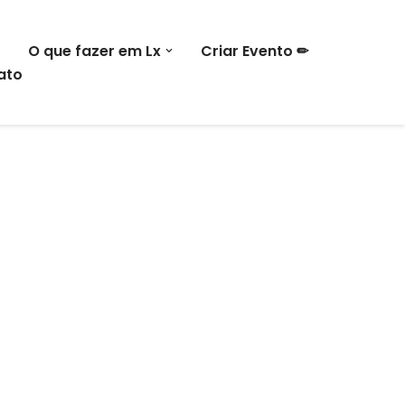
O que fazer em Lx
Criar Evento ✏
ato