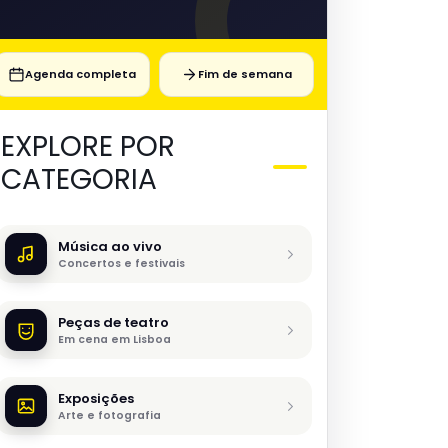
Agenda completa
Fim de semana
EXPLORE POR
CATEGORIA
Música ao vivo
Concertos e festivais
Peças de teatro
Em cena em Lisboa
Exposições
Arte e fotografia