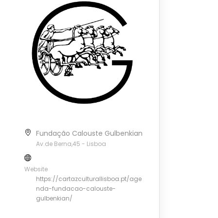
Fundação Calouste Gulbenkian
Av.de Berna,45 - Lisboa
Website
https://cartazculturallisboa.pt/age
nda-fundacao-calouste-
gulbenkian/