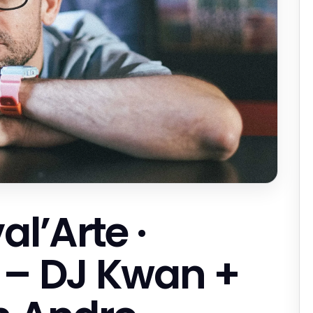
al’Arte ·
 – DJ Kwan +