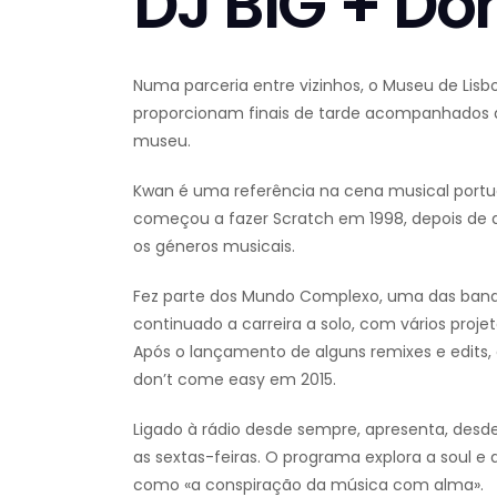
DJ BIG + Do
Numa parceria entre vizinhos, o Museu de Lisb
proporcionam finais de tarde acompanhados de
museu.
Kwan é uma referência na cena musical portug
começou a fazer Scratch em 1998, depois de al
os géneros musicais.
Fez parte dos Mundo Complexo, uma das banda
continuado a carreira a solo, com vários proje
Após o lançamento de alguns remixes e edits, 
don’t come easy em 2015.
Ligado à rádio desde sempre, apresenta, desde
as sextas-feiras. O programa explora a soul e
como «a conspiração da música com alma».