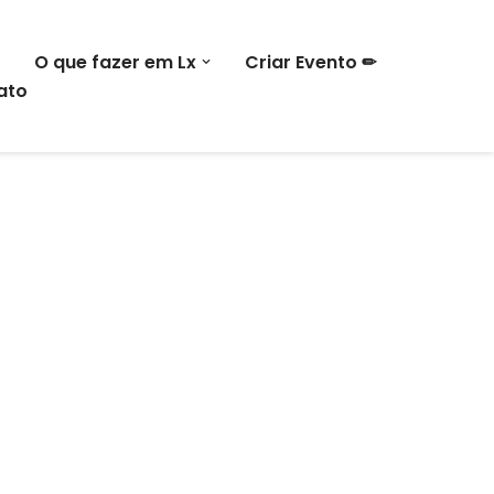
O que fazer em Lx
Criar Evento ✏
ato