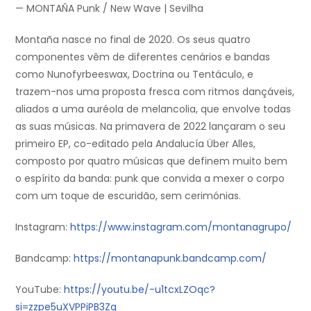
— MONTAÑA Punk / New Wave | Sevilha
Montaña nasce no final de 2020. Os seus quatro
componentes vêm de diferentes cenários e bandas
como Nunofyrbeeswax, Doctrina ou Tentáculo, e
trazem-nos uma proposta fresca com ritmos dançáveis,
aliados a uma auréola de melancolia, que envolve todas
as suas músicas. Na primavera de 2022 lançaram o seu
primeiro EP, co-editado pela Andalucía Über Alles,
composto por quatro músicas que definem muito bem
o espírito da banda: punk que convida a mexer o corpo
com um toque de escuridão, sem cerimónias.
Instagram:
https://www.instagram.com/montanagrupo/
Bandcamp:
https://montanapunk.bandcamp.com/
YouTube:
https://youtu.be/-u1tcxLZOqc?
si=zzpe5uXVPPiPB3Zq