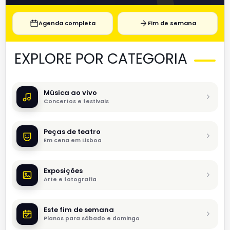
Agenda completa
Fim de semana
EXPLORE POR CATEGORIA
Música ao vivo
Concertos e festivais
Peças de teatro
Em cena em Lisboa
Exposições
Arte e fotografia
Este fim de semana
Planos para sábado e domingo