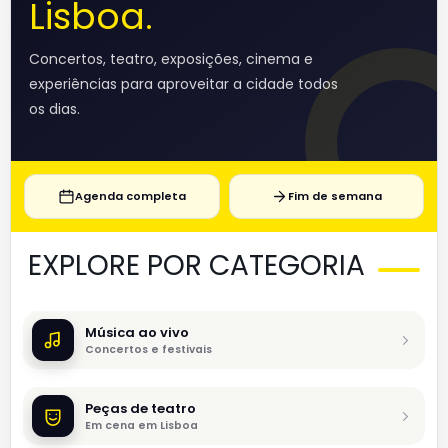
Lisboa.
Concertos, teatro, exposições, cinema e
experiências para aproveitar a cidade todos
os dias.
Agenda completa
Fim de semana
EXPLORE POR CATEGORIA
Música ao vivo
Concertos e festivais
Peças de teatro
Em cena em Lisboa