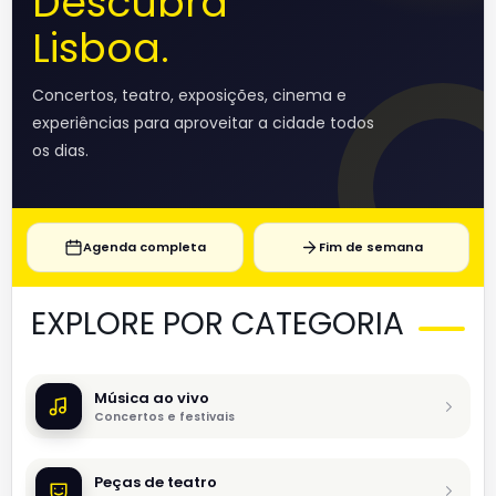
Descubra
Lisboa.
Concertos, teatro, exposições, cinema e
experiências para aproveitar a cidade todos
os dias.
Agenda completa
Fim de semana
EXPLORE POR CATEGORIA
Música ao vivo
Concertos e festivais
Peças de teatro