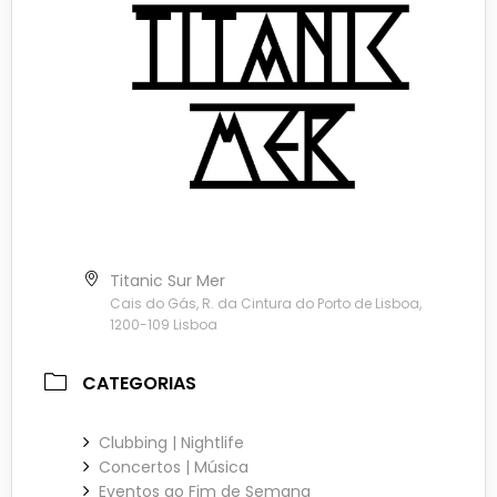
Titanic Sur Mer
Cais do Gás, R. da Cintura do Porto de Lisboa,
1200-109 Lisboa
CATEGORIAS
Clubbing | Nightlife
Concertos | Música
Eventos ao Fim de Semana