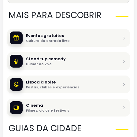
MAIS PARA DESCOBRIR
Eventos gratuitos
Cultura de entrada livre
Stand-up comedy
Humor ao vivo
Lisboa à noite
Festas, clubes e experiências
Cinema
Filmes, ciclos e festivais
GUIAS DA CIDADE