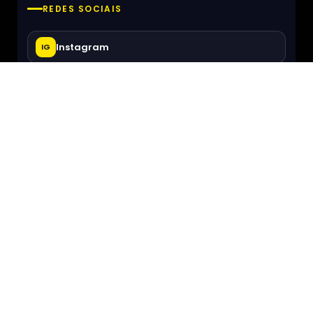
REDES SOCIAIS
Instagram
IG
Facebook
f
SOBRE
Política de Privacidade
PARCERIA
Parceria: Agenda Cultural Porto
O que Fazer em Lisboa
Sobre