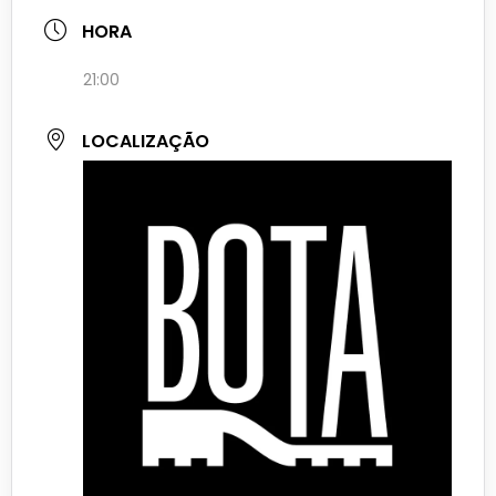
BOTA (Base Organizada da Toca das Artes)
Largo Santa Bárbara 3d, 1150-287 Lisboa
Website
https://cartazculturallisboa.pt/agenda-bota-
base-organizada-da-toca-das-artes/