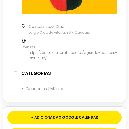
Cascais Jazz Club
Largo Cidade Vitória, 36 - Cascais
Website
https://cartazculturallisboa.pt/agenda-cascais-
jazz-club/
CATEGORIAS
Concertos | Música
+ ADICIONAR AO GOOGLE CALENDAR