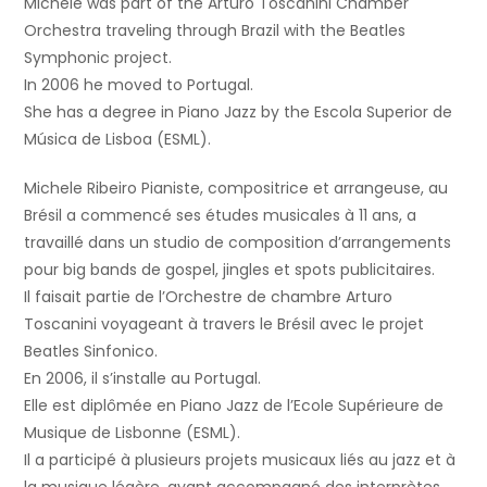
Michele was part of the Arturo Toscanini Chamber
Orchestra traveling through Brazil with the Beatles
Symphonic project.
In 2006 he moved to Portugal.
She has a degree in Piano Jazz by the Escola Superior de
Música de Lisboa (ESML).
Michele Ribeiro Pianiste, compositrice et arrangeuse, au
Brésil a commencé ses études musicales à 11 ans, a
travaillé dans un studio de composition d’arrangements
pour big bands de gospel, jingles et spots publicitaires.
Il faisait partie de l’Orchestre de chambre Arturo
Toscanini voyageant à travers le Brésil avec le projet
Beatles Sinfonico.
En 2006, il s’installe au Portugal.
Elle est diplômée en Piano Jazz de l’Ecole Supérieure de
Musique de Lisbonne (ESML).
Il a participé à plusieurs projets musicaux liés au jazz et à
la musique légère, ayant accompagné des interprètes