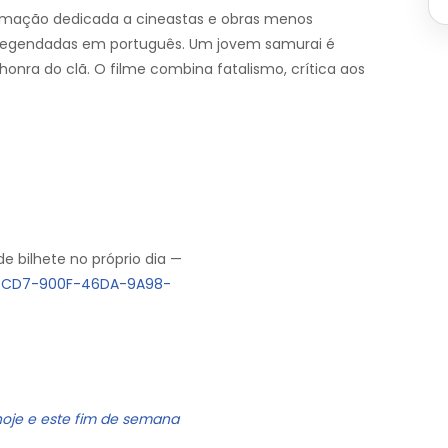
ramação dedicada a cineastas e obras menos
legendadas em português. Um jovem samurai é
onra do clã. O filme combina fatalismo, crítica aos
e bilhete no próprio dia —
384CD7-900F-46DA-9A98-
hoje e este fim de semana