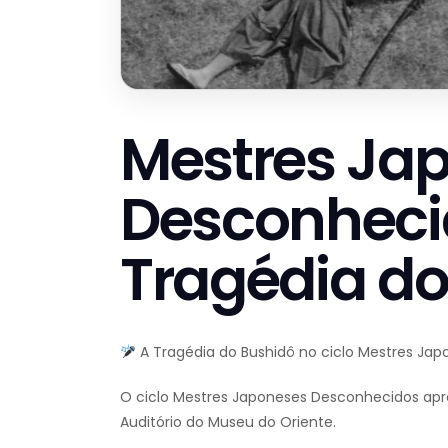
Mestres Ja
Desconhecid
Tragédia do
A Tragédia do Bushidô no ciclo Mestres Ja
O ciclo Mestres Japoneses Desconhecidos apre
Auditório do Museu do Oriente.