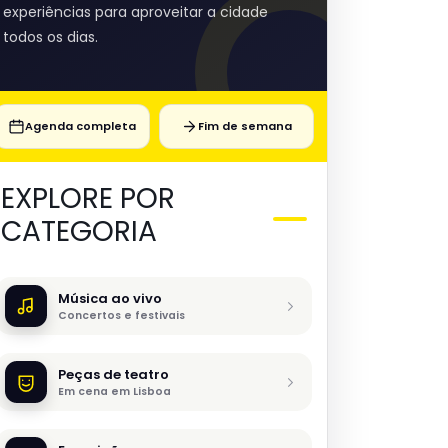
experiências para aproveitar a cidade
todos os dias.
Agenda completa
Fim de semana
EXPLORE POR
CATEGORIA
Música ao vivo
Concertos e festivais
Peças de teatro
Em cena em Lisboa