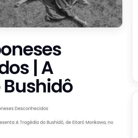
poneses
os | A
 Bushidô
poneses Desconhecidos
senta A Tragédia do Bushidô, de Eitarô Morikawa, no