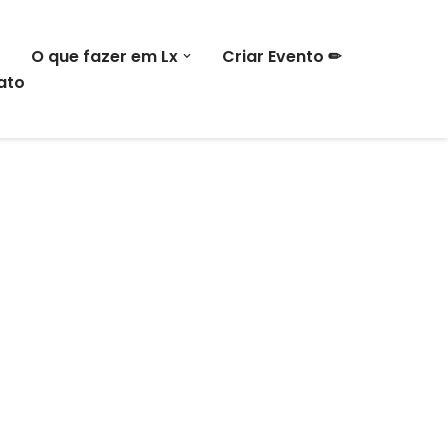
O que fazer em Lx
Criar Evento ✏
ato