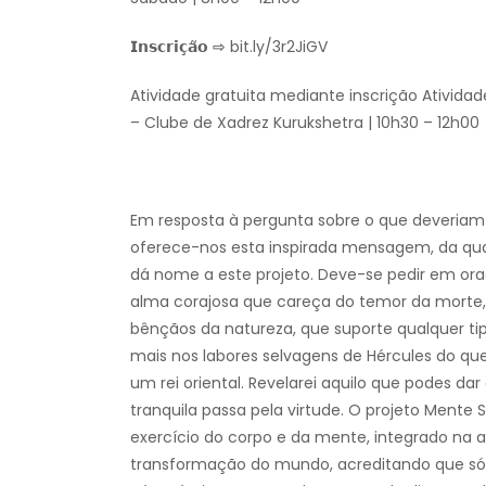
𝗜𝗻𝘀𝗰𝗿𝗶𝗰̧𝗮̃𝗼 ⇨ bit.ly/3r2JiGV
Atividade gratuita mediante inscrição Ativida
– Clube de Xadrez Kurukshetra | 10h30 – 12h00
Em resposta à pergunta sobre o que deveriam 
oferece-nos esta inspirada mensagem, da qua
dá nome a este projeto. Deve-se pedir em or
alma corajosa que careça do temor da morte,
bênçãos da natureza, que suporte qualquer tip
mais nos labores selvagens de Hércules do qu
um rei oriental. Revelarei aquilo que podes da
tranquila passa pela virtude. O projeto Ment
exercício do corpo e da mente, integrado na 
transformação do mundo, acreditando que s