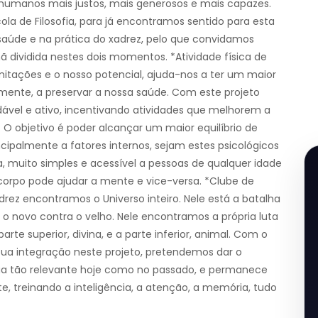
s humanos mais justos, mais generosos e mais capazes.
la de Filosofia, para já encontramos sentido para esta
 saúde e na prática do xadrez, pelo que convidamos
 dividida nestes dois momentos. *Atividade física de
itações e o nosso potencial, ajuda-nos a ter um maior
ente, a preservar a nossa saúde. Com este projeto
ável e ativo, incentivando atividades que melhorem a
 O objetivo é poder alcançar um maior equilíbrio de
ncipalmente a fatores internos, sejam estes psicológicos
da, muito simples e acessível a pessoas de qualquer idade
corpo pode ajudar a mente e vice-versa. *Clube de
drez encontramos o Universo inteiro. Nele está a batalha
 o novo contra o velho. Nele encontramos a própria luta
rte superior, divina, e a parte inferior, animal. Com o
sua integração neste projeto, pretendemos dar o
nua tão relevante hoje como no passado, e permanece
, treinando a inteligência, a atenção, a memória, tudo