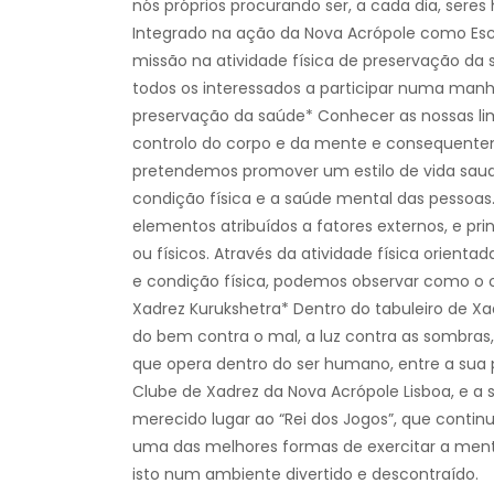
nós próprios procurando ser, a cada dia, sere
Integrado na ação da Nova Acrópole como Esco
missão na atividade física de preservação da
todos os interessados a participar numa manhã
preservação da saúde* Conhecer as nossas lim
controlo do corpo e da mente e consequentem
pretendemos promover um estilo de vida saud
condição física e a saúde mental das pessoas.
elementos atribuídos a fatores externos, e pri
ou físicos. Através da atividade física orienta
e condição física, podemos observar como o 
Xadrez Kurukshetra* Dentro do tabuleiro de Xa
do bem contra o mal, a luz contra as sombras,
que opera dentro do ser humano, entre a sua pa
Clube de Xadrez da Nova Acrópole Lisboa, e a 
merecido lugar ao “Rei dos Jogos”, que conti
uma das melhores formas de exercitar a mente
isto num ambiente divertido e descontraído.