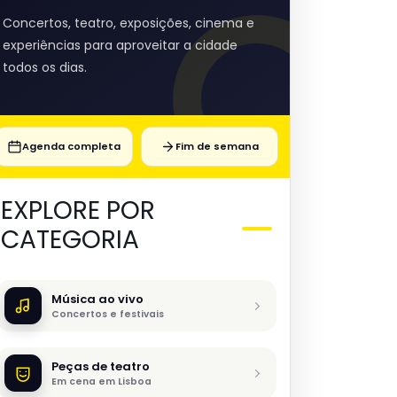
Concertos, teatro, exposições, cinema e
experiências para aproveitar a cidade
todos os dias.
Agenda completa
Fim de semana
EXPLORE POR
CATEGORIA
Música ao vivo
Concertos e festivais
Peças de teatro
Em cena em Lisboa