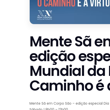
Mente Sã e
edição espe
Mundial da F
Caminho é a
Mente Sã em Corpo São – edição especial Dia Mu
Sábado | 8h00 – 12h00