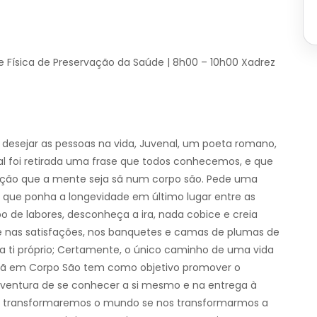
de Física de Preservação da Saúde | 8h00 – 10h00 Xadrez
desejar as pessoas na vida, Juvenal, um poeta romano,
l foi retirada uma frase que todos conhecemos, e que
ação que a mente seja sã num corpo são. Pede uma
 que ponha a longevidade em último lugar entre as
o de labores, desconheça a ira, nada cobice e creia
e nas satisfações, nos banquetes e camas de plumas de
r a ti próprio; Certamente, o único caminho de uma vida
e Sã em Corpo São tem como objetivo promover o
aventura de se conhecer a si mesmo e na entrega à
ó transformaremos o mundo se nos transformarmos a