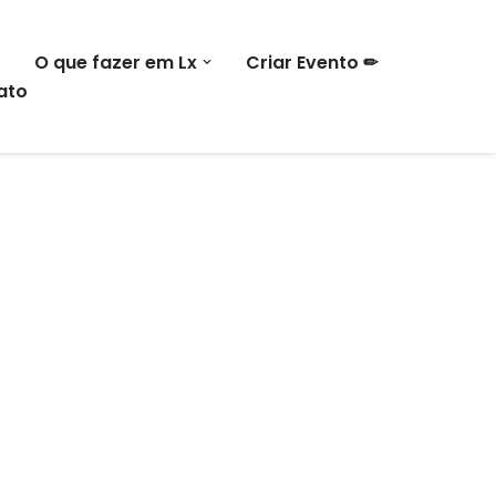
O que fazer em Lx
Criar Evento ✏
ato