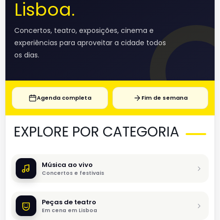
Lisboa.
Concertos, teatro, exposições, cinema e
experiências para aproveitar a cidade todos
os dias.
Agenda completa
Fim de semana
EXPLORE POR CATEGORIA
Música ao vivo
Concertos e festivais
Peças de teatro
Em cena em Lisboa