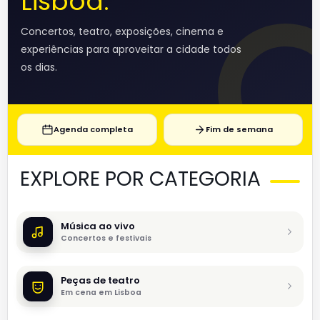
Lisboa.
Concertos, teatro, exposições, cinema e
experiências para aproveitar a cidade todos
os dias.
Agenda completa
Fim de semana
EXPLORE POR CATEGORIA
Música ao vivo
Concertos e festivais
Peças de teatro
Em cena em Lisboa