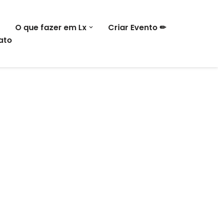
O que fazer em Lx
Criar Evento ✏
ato