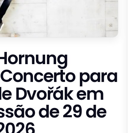
 Hornung
o Concerto para
de Dvořák em
ssão de 29 de
2026