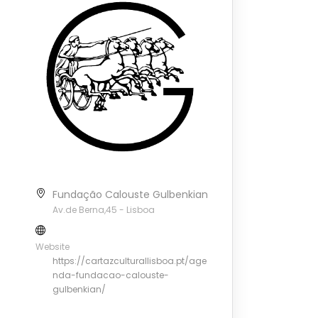
Fundação Calouste Gulbenkian
Av.de Berna,45 - Lisboa
Website
https://cartazculturallisboa.pt/age
nda-fundacao-calouste-
gulbenkian/