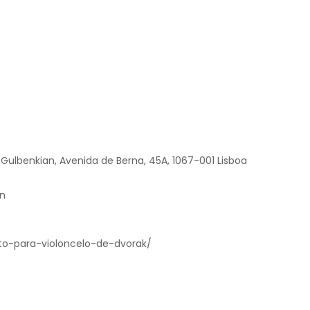
Gulbenkian, Avenida de Berna, 45A, 1067-001 Lisboa
an
to-para-violoncelo-de-dvorak/