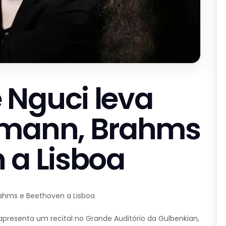
 Nguci leva
umann, Brahms
 a Lisboa
ahms e Beethoven a Lisboa
apresenta um recital no Grande Auditório da Gulbenkian,