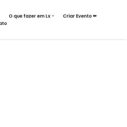
O que fazer em Lx
Criar Evento ✏
ato