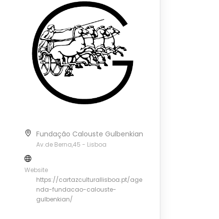
Fundação Calouste Gulbenkian
Av.de Berna,45 - Lisboa
Website
https://cartazculturallisboa.pt/age
nda-fundacao-calouste-
gulbenkian/