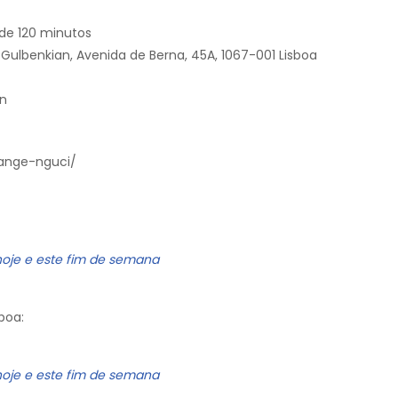
de 120 minutos
Gulbenkian, Avenida de Berna, 45A, 1067-001 Lisboa
an
-ange-nguci/
hoje e este fim de semana
boa:
hoje e este fim de semana