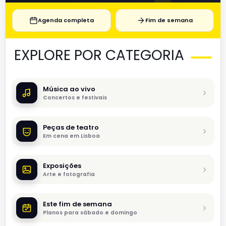
Agenda completa
Fim de semana
EXPLORE POR CATEGORIA
Música ao vivo
Concertos e festivais
Peças de teatro
Em cena em Lisboa
Exposições
Arte e fotografia
Este fim de semana
Planos para sábado e domingo