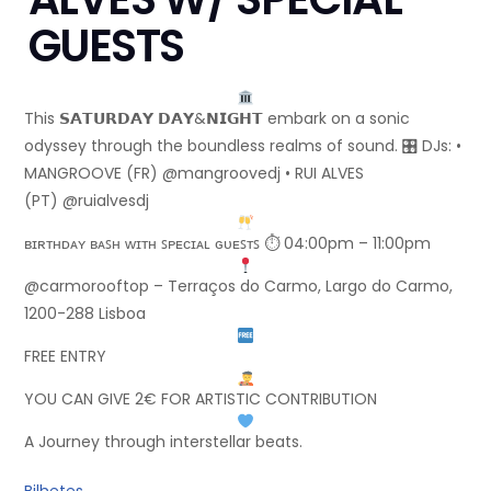
GUESTS
This 𝗦𝗔𝗧𝗨𝗥𝗗𝗔𝗬 𝗗𝗔𝗬&𝗡𝗜𝗚𝗛𝗧 embark on a sonic
odyssey through the boundless realms of sound. 🎛 DJs: •
MANGROOVE (FR) @mangroovedj • RUI ALVES
(PT) @ruialvesdj
ʙɪʀᴛʜᴅᴀʏ ʙᴀꜱʜ ᴡɪᴛʜ ꜱᴘᴇᴄɪᴀʟ ɢᴜᴇꜱᴛꜱ ⏱ 04:00pm – 11:00pm
@carmorooftop – Terraços do Carmo, Largo do Carmo,
1200-288 Lisboa
FREE ENTRY
YOU CAN GIVE 2€ FOR ARTISTIC CONTRIBUTION
A Journey through interstellar beats.
Bilhetes