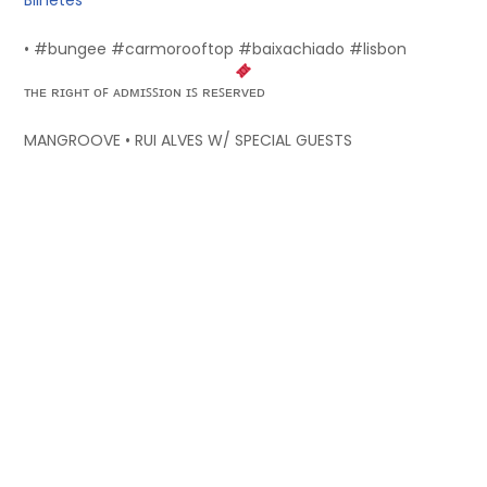
• #bungee #carmorooftop #baixachiado #lisbon
ᴛʜᴇ ʀɪɢʜᴛ ᴏꜰ ᴀᴅᴍɪꜱꜱɪᴏɴ ɪꜱ ʀᴇꜱᴇʀᴠᴇᴅ
MANGROOVE • RUI ALVES W/ SPECIAL GUESTS