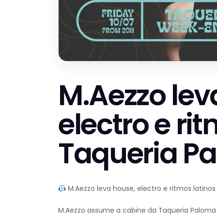
M.Aezzo lev
electro e ri
Taqueria P
M.Aezzo leva house, electro e ritmos latino
M.Aezzo assume a cabine da Taqueria Paloma n