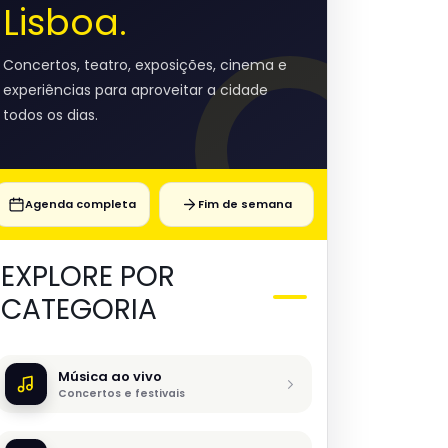
Lisboa.
Concertos, teatro, exposições, cinema e
experiências para aproveitar a cidade
todos os dias.
Agenda completa
Fim de semana
EXPLORE POR
CATEGORIA
Música ao vivo
Concertos e festivais