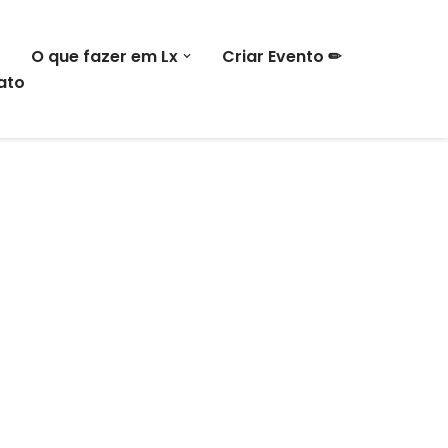
O que fazer em Lx
Criar Evento ✏
ato