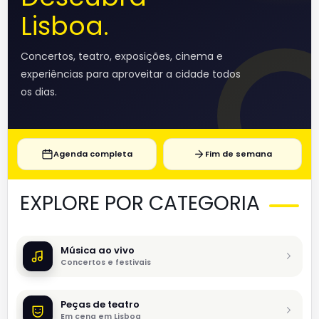
Lisboa.
Concertos, teatro, exposições, cinema e
experiências para aproveitar a cidade todos
os dias.
Agenda completa
Fim de semana
EXPLORE POR CATEGORIA
Música ao vivo
Concertos e festivais
Peças de teatro
Em cena em Lisboa