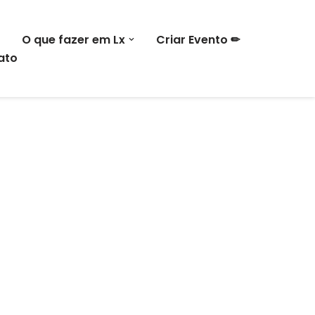
O que fazer em Lx
Criar Evento ✏
ato