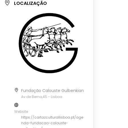
LOCALIZAÇÃO
Fundação Calouste Gulbenkian
Av.de Berna,45 - Lisboa
Website
https://cartazculturallisboa.pt/age
nda-fundacao-calouste-