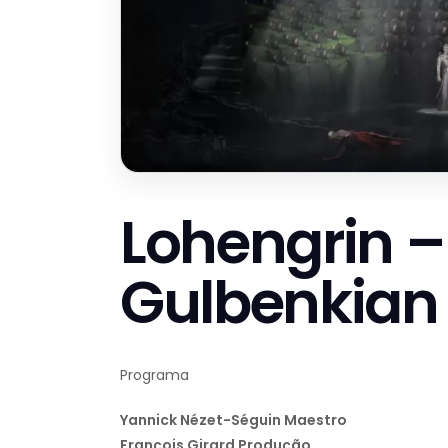
Lohengrin –
Gulbenkian
Programa
Yannick Nézet-Séguin Maestro
François Girard Produção