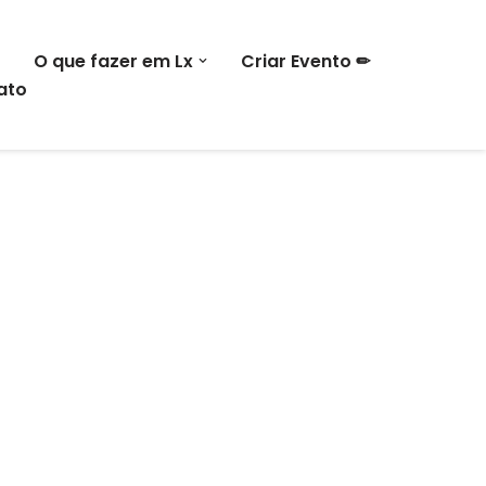
O que fazer em Lx
Criar Evento ✏
ato