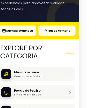
experiências para aproveitar a cidade
todos os dias.
Agenda completa
Fim de semana
EXPLORE POR
CATEGORIA
Música ao vivo
Concertos e festivais
Peças de teatro
Em cena em Lisboa