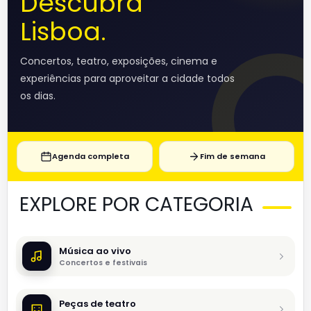
Descubra
Lisboa.
Concertos, teatro, exposições, cinema e
experiências para aproveitar a cidade todos
os dias.
Agenda completa
Fim de semana
EXPLORE POR CATEGORIA
Música ao vivo
Concertos e festivais
Peças de teatro