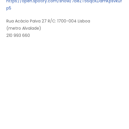
https://open.spotify.com/show/7beZT56qcKDdmKpsvkuf
p5
Rua Acácio Paiva 27 R/C: 1700-004 Lisboa
(metro Alvalade)
210 993 660