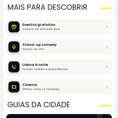
MAIS PARA DESCOBRIR
Eventos gratuitos
Cultura de entrada livre
Stand-up comedy
Humor ao vivo
Lisboa à noite
Festas, clubes e experiências
Cinema
Filmes, ciclos e festivais
GUIAS DA CIDADE