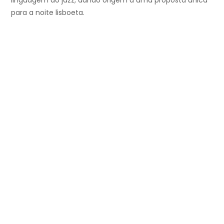
linguagem do jazz, dando origem a uma proposta única
para a noite lisboeta.