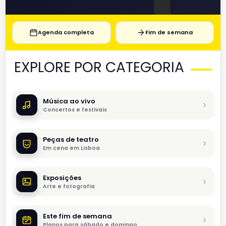
Agenda completa
Fim de semana
EXPLORE POR CATEGORIA
Música ao vivo
Concertos e festivais
Peças de teatro
Em cena em Lisboa
Exposições
Arte e fotografia
Este fim de semana
Planos para sábado e domingo