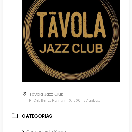
Távola Jazz Club
R. Cel. Bento Roma n 16, 1700-177 Lisboa
CATEGORIAS
Concertos | Música