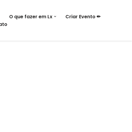
O que fazer em Lx
Criar Evento ✏
ato