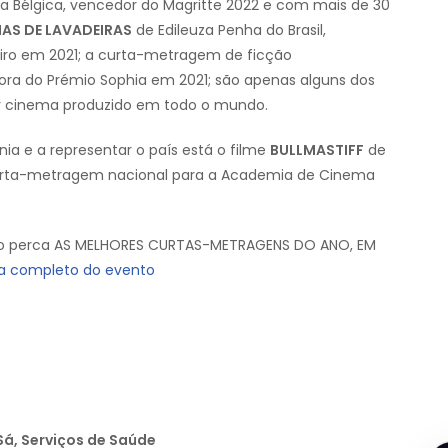
 a Bélgica, vencedor do Magritte 2022 e com mais de 30
HAS DE LAVADEIRAS
de Edileuza Penha do Brasil,
iro em 2021; a curta-metragem de ficção
ra do Prémio Sophia em 2021; são apenas alguns dos
or cinema produzido em todo o mundo.
ia e a representar o país está o filme
BULLMASTIFF
de
curta-metragem nacional para a Academia de Cinema
ão perca AS MELHORES CURTAS-METRAGENS DO ANO, EM
a completo do evento
 Sá, Serviços de Saúde