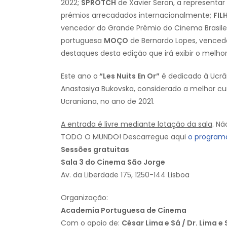
2022;
SPRÖTCH
de Xavier Seron, a representar
prémios arrecadados internacionalmente;
FIL
vencedor do Grande Prémio do Cinema Brasile
portuguesa
MOÇO
de Bernardo Lopes, vencedo
destaques desta edição que irá exibir o melh
Este ano o
“Les Nuits En Or”
é dedicado à Ucrân
Anastasiya Bukovska, considerado a melhor 
Ucraniana, no ano de 2021.
A entrada é livre mediante lotação da sala
. N
TODO O MUNDO! Descarregue aqui
o program
Sessões gratuitas
Sala 3 do Cinema São Jorge
Av. da Liberdade 175, 1250-144 Lisboa
Organização:
Academia Portuguesa de Cinema
Com o apoio de:
César Lima e Sá / Dr. Lima e