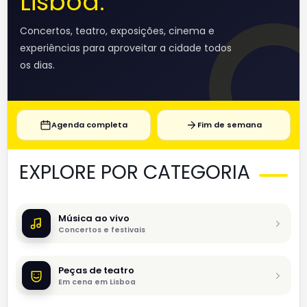
Lisboa.
Concertos, teatro, exposições, cinema e
experiências para aproveitar a cidade todos
os dias.
Agenda completa
Fim de semana
EXPLORE POR CATEGORIA
Música ao vivo
Concertos e festivais
Peças de teatro
Em cena em Lisboa