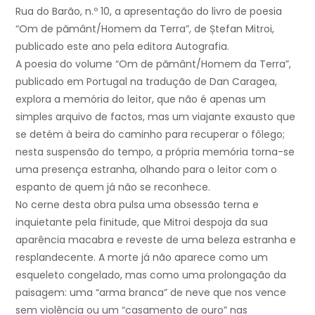
Rua do Barão, n.º 10, a apresentação do livro de poesia
“Om de pământ/Homem da Terra”, de Ștefan Mitroi,
publicado este ano pela editora Autografia.
A poesia do volume “Om de pământ/Homem da Terra”,
publicado em Portugal na tradução de Dan Caragea,
explora a memória do leitor, que não é apenas um
simples arquivo de factos, mas um viajante exausto que
se detém à beira do caminho para recuperar o fôlego;
nesta suspensão do tempo, a própria memória torna-se
uma presença estranha, olhando para o leitor com o
espanto de quem já não se reconhece.
No cerne desta obra pulsa uma obsessão terna e
inquietante pela finitude, que Mitroi despoja da sua
aparência macabra e reveste de uma beleza estranha e
resplandecente. A morte já não aparece como um
esqueleto congelado, mas como uma prolongação da
paisagem: uma “arma branca” de neve que nos vence
sem violência ou um “casamento de ouro” nas