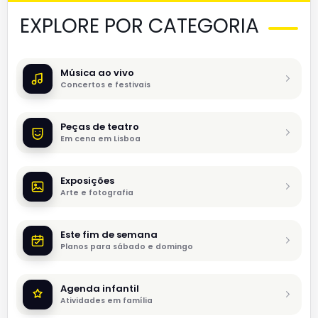
EXPLORE POR CATEGORIA
Música ao vivo
Concertos e festivais
Peças de teatro
Em cena em Lisboa
Exposições
Arte e fotografia
Este fim de semana
Planos para sábado e domingo
Agenda infantil
Atividades em família