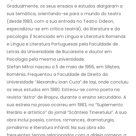
Gradualmente, os seus ensaios e estudos alargaram a
sua temática, orientando-se para o mundo do teatro
(desde 1983, com a sua entrada no Teatro Odeon,
especializou-se em crítica teatral), da literatura e da
psicologia. É licenciado em Língua e Literatura Romenas
e Língua e Literatura Portuguesas pela Faculdade de
Letras da Universidade de Bucareste e doutor em
Psicologia pela mesma universidade.
Ștefan Mitroi nasceu a 5 de maio de 1956, em Siliștea,
Roménia. Frequentou a Faculdade de Direito da
Universidade “Alexandru Ioan Cuza” de Iași, onde concluiu
os seus estudos em 1980. Estreou-se como poeta na
revista “Astra” de Brașov, durante o ensino secundário. A
sua estreia na prosa ocorreu em 1983, no “Suplemento
literário e artístico” do jornal “Scânteia Tineretului”. A sua
obra inclui poesia, contos, romances, dramaturgia,
jornalismo e literatura infantil. Na sua obra são
frequentes temas relacionados com a aldeia romena, a