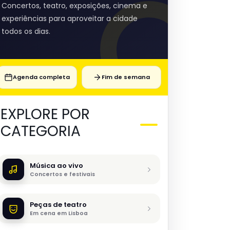
Concertos, teatro, exposições, cinema e
experiências para aproveitar a cidade
todos os dias.
Agenda completa
Fim de semana
EXPLORE POR
CATEGORIA
Música ao vivo
Concertos e festivais
Peças de teatro
Em cena em Lisboa