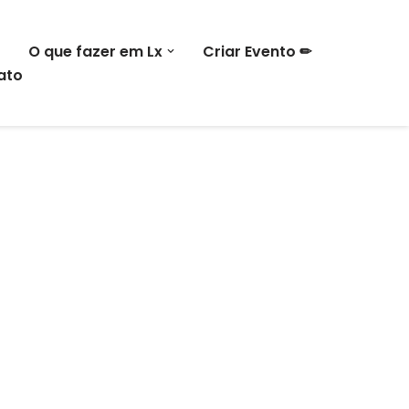
O que fazer em Lx
Criar Evento ✏
ato