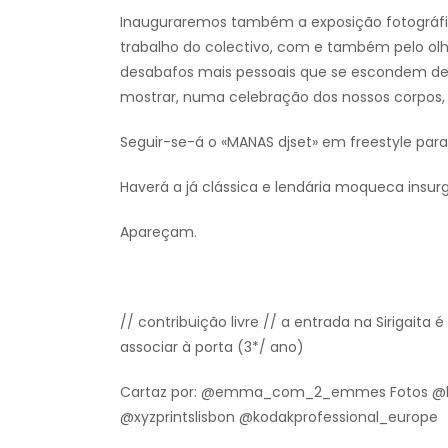
Inauguraremos também a exposição fotográfi
trabalho do colectivo, com e também pelo o
desabafos mais pessoais que se escondem det
mostrar, numa celebração dos nossos corpos, d
Seguir-se-á o «MANAS djset» em freestyle para 
Haverá a já clássica e lendária moqueca insu
Apareçam.
// contribuição livre // a entrada na Sirigait
associar à porta (3*/ ano)
Cartaz por: @emma_com_2_emmes Fotos @br
@xyzprintslisbon @kodakprofessional_europe