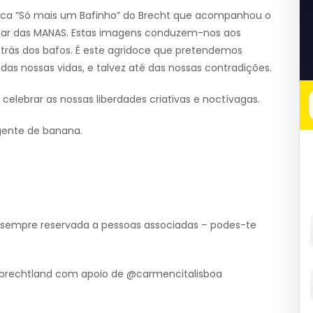
ca “Só mais um Bafinho” do Brecht que acompanhou o
lhar das MANAS. Estas imagens conduzem-nos aos
rás dos bafos. É este agridoce que pretendemos
as nossas vidas, e talvez até das nossas contradições.
celebrar as nossas liberdades criativas e noctívagas.
rgente de banana.
a é sempre reservada a pessoas associadas – podes-te
echtland com apoio de @carmencitalisboa