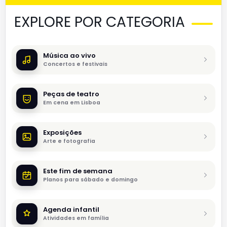
EXPLORE POR CATEGORIA
Música ao vivo
Concertos e festivais
Peças de teatro
Em cena em Lisboa
Exposições
Arte e fotografia
Este fim de semana
Planos para sábado e domingo
Agenda infantil
Atividades em família