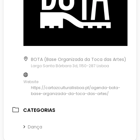
BOTA (Base Organizada da Toca das Artes)
Largo Santa Bárbara 3d, 1150-287 Lisboa
Website
https://cartazculturallisboa.pt/agenda-bota-
base-organizada-da-toca-das-artes/
CATEGORIAS
Dança