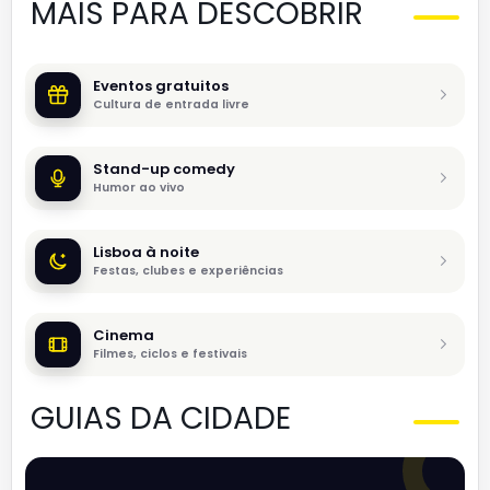
MAIS PARA DESCOBRIR
Eventos gratuitos
Cultura de entrada livre
Stand-up comedy
Humor ao vivo
Lisboa à noite
Festas, clubes e experiências
Cinema
Filmes, ciclos e festivais
GUIAS DA CIDADE