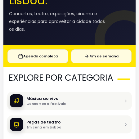
Lisboa.
Concertos, teatro, exposições, cinema e
experiências para aproveitar a cidade todos
os dias.
Agenda completa
Fim de semana
EXPLORE POR CATEGORIA
Música ao vivo
Concertos e festivais
Peças de teatro
Em cena em Lisboa