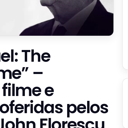
el: The
me” –
filme e
oferidas pelos
John Florescu