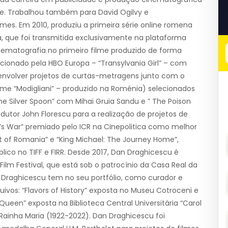
e. Trabalhou também para David Ogilvy e
mes. Em 2010, produziu a primeira série online romena
tea, que foi transmitida exclusivamente na plataforma
cinematografia no primeiro filme produzido de forma
ionado pela HBO Europa – “Transylvania Girl” – com
envolver projetos de curtas-metragens junto com o
filme “Modigliani” – produzido na Roménia) selecionados
e Silver Spoon” com Mihai Gruia Sandu e ” The Poison
odutor John Florescu para a realização de projetos de
ng’s War” premiado pelo ICR na Cinepolitica como melhor
t of Romania” e “King Michael: The Journey Home”,
co no TIFF e FIRR. Desde 2017, Dan Draghicescu é
 Film Festival, que está sob o patrocínio da Casa Real da
 Draghicescu tem no seu portfólio, como curador e
uivos: “Flavors of History” exposta no Museu Cotroceni e
ueen” exposta na Biblioteca Central Universitária “Carol
ainha Maria (1922-2022). Dan Draghicescu foi