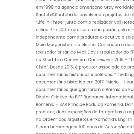
em 1998 na agência americana Gray Worldwid
Saatchi&Saatchi desenvolvendo projetos de fil
“Life in Three” junto com o realizador Vali Ho
online. Em 2011, expressou a sua paixão pela 
independente como produtor executivo e selec
Maia Morgenstern no elenco. Continuou a des
realizador britânico Mick Davis (realizador do 
no Short film Corner em Cannes, em 2016 – “Th
Child”. Desde 2015, é produtor associado do pr
documentários históricos e políticos: “The Ki
documentário histórico em 2017, “Marie – Hear
documentários que ganharam o Prémio do Públi
Diretor Criativo do BIFF Bucharest International
Roménia – SAR Príncipe Radu da Roménia. Dan
produtor, duas exposições de fotografias e arq
na Ordem dos Arquitetos e “Romania’s English Q
I” para homenagear 100 anos da Coroação da R