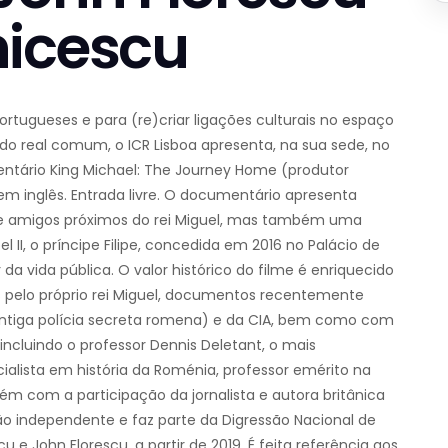
hicescu
rtugueses e para (re)criar ligações culturais no espaço
o real comum, o ICR Lisboa apresenta, na sua sede, no
mentário King Michael: The Journey Home (produtor
 em inglês. Entrada livre. O documentário apresenta
os e amigos próximos do rei Miguel, mas também uma
l II, o príncipe Filipe, concedida em 2016 no Palácio de
a vida pública. O valor histórico do filme é enriquecido
 pelo próprio rei Miguel, documentos recentemente
(antiga polícia secreta romena) e da CIA, bem como com
 incluindo o professor Dennis Deletant, o mais
cialista em história da Roménia, professor emérito na
ém com a participação da jornalista e autora britânica
 independente e faz parte da Digressão Nacional de
 e John Florescu, a partir de 2019. É feita referência aos