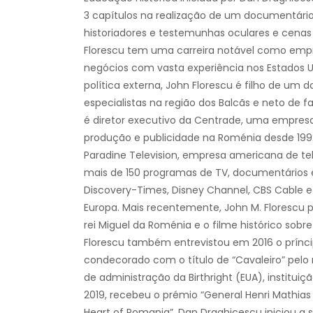
3 capítulos na realização de um documentário 
historiadores e testemunhas oculares e cenas 
Florescu tem uma carreira notável como empr
negócios com vasta experiência nos Estados U
política externa, John Florescu é filho de um
especialistas na região dos Balcãs e neto de
é diretor executivo da Centrade, uma empresa 
produção e publicidade na Roménia desde 1992.
Paradine Television, empresa americana de tele
mais de 150 programas de TV, documentários e 
Discovery-Times, Disney Channel, CBS Cable e 
Europa. Mais recentemente, John M. Florescu p
rei Miguel da Roménia e o filme histórico sobre
Florescu também entrevistou em 2016 o príncip
condecorado com o título de “Cavaleiro” pelo
de administração da Birthright (EUA), institui
2019, recebeu o prémio “General Henri Mathias
Heart of Romania”. Dan Draghicescu iniciou a