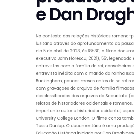
e Dan Drag
No contexto das relações históricas romeno-po
lusitano através do aprofundamento do passad
dia 5 de abril de 2023, às 18h30, o filme docu
executivo John Florescu, 2021), 55’, legendado
entrevistas com a família do rei, conselheir
entrevista inédita com o marido da rainha Isabe
Buckingham, poucos meses antes de se retirar d
com gravações do arquivo de família filmadas
desclassificados dos arquivos da Securitate 
relatos de historiadores ocidentais e romenos,
importante autor e historiador ocidental, espe
University College London. O filme conta tamb
Tessa Dunlop. O documentário é uma produção
Educação Histórica iniciada por Dan Draghicescu