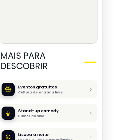
MAIS PARA
DESCOBRIR
Eventos gratuitos
Cultura de entrada livre
Stand-up comedy
Humor ao vivo
Lisboa à noite
Festas, clubes e experiências