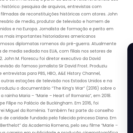
histórico: pesquisa de arquivos, entrevistas com
filmadas de reconstituições históricas com atores. John
esário de media, produtor de televisão e homem de
nidos e na Europa. Jornalista de formação e perito em
 dos mais importantes historiadores americanos
 famosos diplomatas romenos do pré-guerra. Atualmente
de media sediada nos EUA, com filiais nos setores de
 John M. Florescu foi diretor executivo da David
visão do famoso jornalista Sir David Frost. Produziu
entrevistas para PBS, HBO, A&E History Channel,
outras estações de televisão nos Estados Unidos e na
roduziu o documentário “The King’s War” (2016) sobre o
 a rainha Maria – “Marie – Heart of Romania”, em 2018.
e Filipe no Palácio de Buckingham. Em 2016, foi
 rei Miguel da Roménia. Também fez parte do conselho
ção de caridade fundada pela falecida princesa Diana. Em
 Berthelot” da Academia Romena, pelo seu filme “Marie –
 sua carreira em publicidade e produção cinematográfica