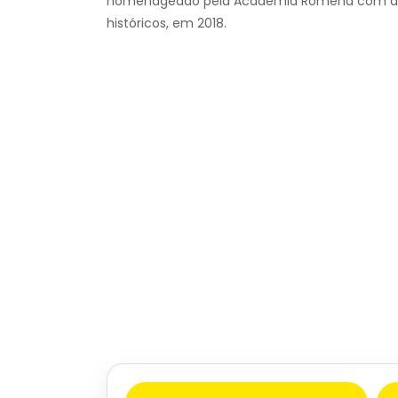
homenageado pela Academia Romena com a med
históricos, em 2018.