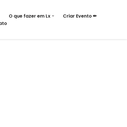
O que fazer em Lx
Criar Evento ✏
ato