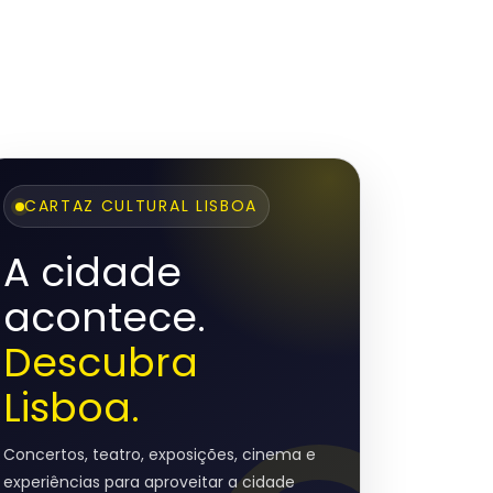
CARTAZ CULTURAL LISBOA
A cidade
acontece.
Descubra
Lisboa.
Concertos, teatro, exposições, cinema e
experiências para aproveitar a cidade