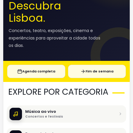
Descubra
Lisboa.
Concertos, teatro, exposições, cinema e
experiências para aproveitar a cidade todos
os dias.
Agenda completa
Fim de semana
EXPLORE POR CATEGORIA
Música ao vivo
Concertos e festivais