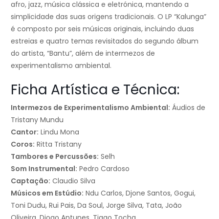
afro, jazz, música clássica e eletrónica, mantendo a
simplicidade das suas origens tradicionais. O LP “Kalunga”
é composto por seis músicas originais, incluindo duas
estreias e quatro temas revisitados do segundo álbum
do artista, “Bantu”, além de intermezos de
experimentalismo ambiental.
Ficha Artística e Técnica:
Intermezos de Experimentalismo Ambiental:
Áudios de
Tristany Mundu
Cantor:
Lindu Mona
Coros:
Ritta Tristany
Tambores e Percussões:
Selh
Som Instrumental:
Pedro Cardoso
Captação:
Claudio Silva
Músicos em Estúdio:
Ndu Carlos, Djone Santos, Gogui,
Toni Dudu, Rui Pais, Da Soul, Jorge Silva, Tata, João
Oliveira, Diogo Antunes, Tiago Tocha