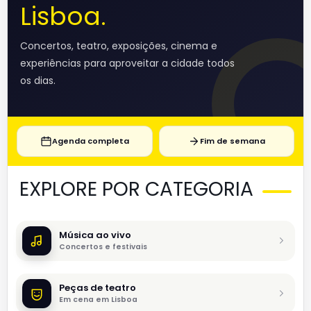
Lisboa.
Concertos, teatro, exposições, cinema e
experiências para aproveitar a cidade todos
os dias.
Agenda completa
Fim de semana
EXPLORE POR CATEGORIA
Música ao vivo
Concertos e festivais
Peças de teatro
Em cena em Lisboa