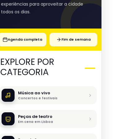
experiências para aproveitar a cidade
todos os dias.
Agenda completa
Fim de semana
EXPLORE POR
CATEGORIA
Música ao vivo
Concertos e festivais
Peças de teatro
Em cena em Lisboa