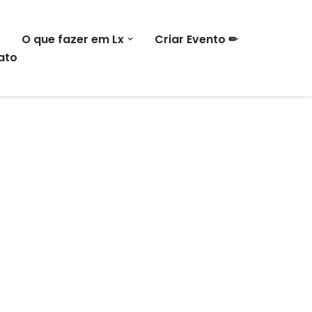
O que fazer em Lx
Criar Evento ✏
ato