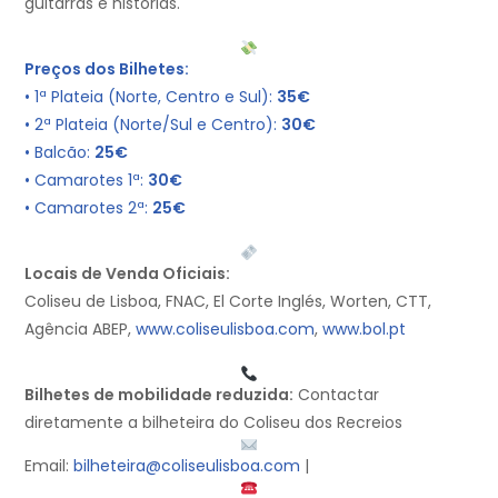
guitarras e histórias.
Preços dos Bilhetes:
• 1ª Plateia (Norte, Centro e Sul):
35€
• 2ª Plateia (Norte/Sul e Centro):
30€
• Balcão:
25€
• Camarotes 1ª:
30€
• Camarotes 2ª:
25€
Locais de Venda Oficiais:
Coliseu de Lisboa, FNAC, El Corte Inglés, Worten, CTT,
Agência ABEP,
www.coliseulisboa.com
,
www.bol.pt
Bilhetes de mobilidade reduzida:
Contactar
diretamente a bilheteira do Coliseu dos Recreios
Email:
bilheteira@coliseulisboa.com
|