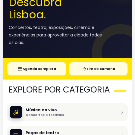
Descubra
Lisboa.
Concertos, teatro, exposições, cinema e
experiências para aproveitar a cidade todos
os dias.
Agenda completa
Fim de semana
EXPLORE POR CATEGORIA
Música ao vivo
Concertos e festivais
Peças de teatro