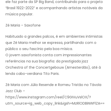
ele faz parte da SP Big Band, contribuindo para o projeto
“Brasil 1922-2022” e acompanhando artistas notáveis da
música popular.
Zé Maria – Saxofone
Habituado a grandes palcos, é em ambientes intimistas
que Zé Maria melhor se expressa, partilhando com o
público o seu fascínio pela boa mísica.
O jovem saxofonista conta com impressionantes
referências na sua biografia: da prestigiada jazz
Orchestra of the Concertgebouw (Amesterdão), até à
lenda cabo-verdiana Tito Paris.
Zé Maria com Júlio Resende e Romeu Tristão no Távola
Jazz Club –
https://www.instagram.com/reel/C9GIVuVslOX/?
utm_source=ig_web_copy_link&igsh=MzRlODBiNWFlZA==