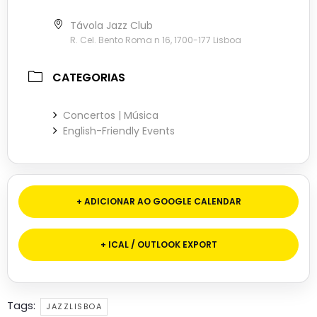
Távola Jazz Club
R. Cel. Bento Roma n 16, 1700-177 Lisboa
CATEGORIAS
Concertos | Música
English-Friendly Events
+ ADICIONAR AO GOOGLE CALENDAR
+ ICAL / OUTLOOK EXPORT
Tags:
JAZZLISBOA