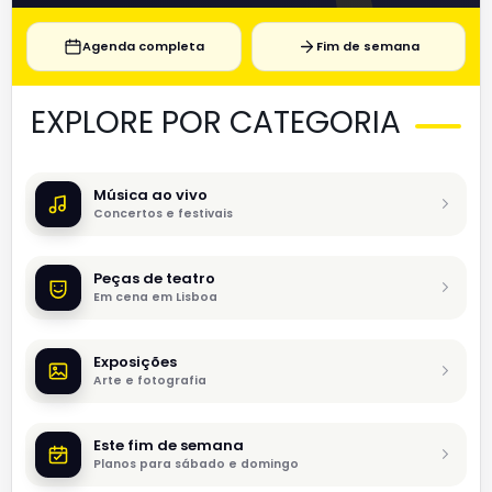
Agenda completa
Fim de semana
EXPLORE POR CATEGORIA
Música ao vivo
Concertos e festivais
Peças de teatro
Em cena em Lisboa
Exposições
Arte e fotografia
Este fim de semana
Planos para sábado e domingo