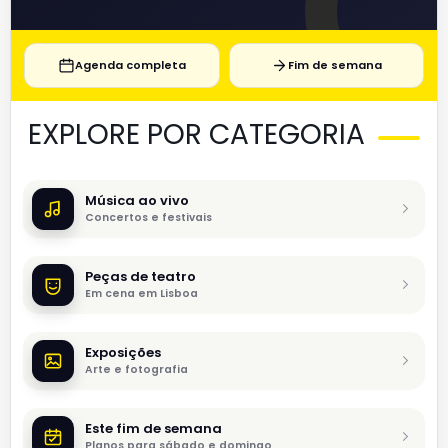
Agenda completa
Fim de semana
EXPLORE POR CATEGORIA
Música ao vivo
Concertos e festivais
Peças de teatro
Em cena em Lisboa
Exposições
Arte e fotografia
Este fim de semana
Planos para sábado e domingo