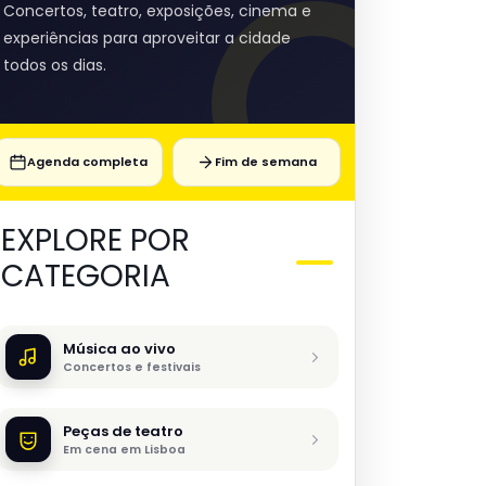
Concertos, teatro, exposições, cinema e
experiências para aproveitar a cidade
todos os dias.
Agenda completa
Fim de semana
EXPLORE POR
CATEGORIA
Música ao vivo
Concertos e festivais
Peças de teatro
Em cena em Lisboa