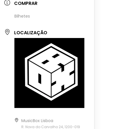
COMPRAR
Bilhetes
LOCALIZAÇÃO
MusicBox Lisboa
R. Nova do Carvalho 24, 1200-019