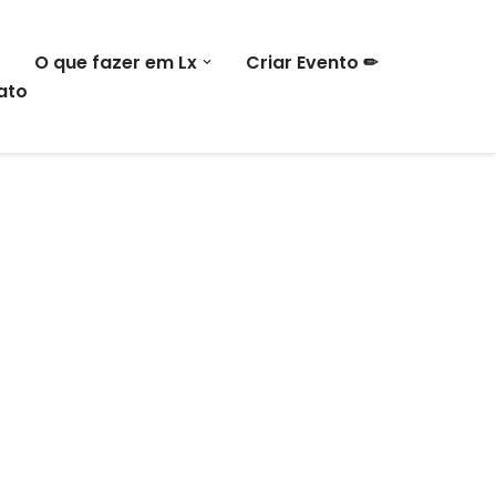
O que fazer em Lx
Criar Evento ✏
ato