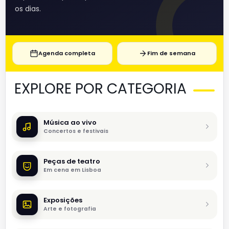
os dias.
Agenda completa
Fim de semana
EXPLORE POR CATEGORIA
Música ao vivo
Concertos e festivais
Peças de teatro
Em cena em Lisboa
Exposições
Arte e fotografia