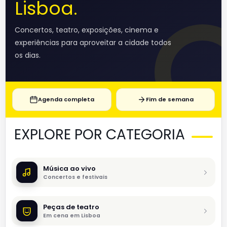
Lisboa.
Concertos, teatro, exposições, cinema e
experiências para aproveitar a cidade todos
os dias.
Agenda completa
Fim de semana
EXPLORE POR CATEGORIA
Música ao vivo
Concertos e festivais
Peças de teatro
Em cena em Lisboa