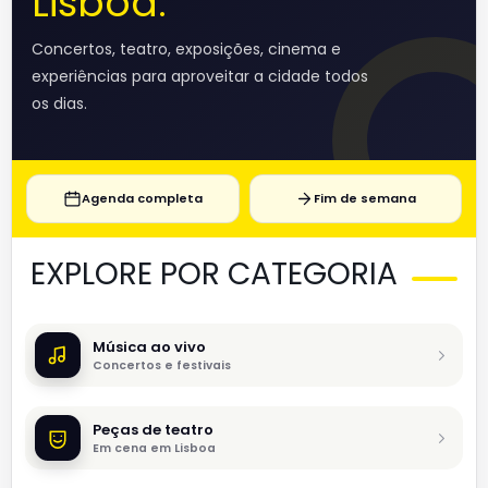
Lisboa.
Concertos, teatro, exposições, cinema e
experiências para aproveitar a cidade todos
os dias.
Agenda completa
Fim de semana
EXPLORE POR CATEGORIA
Música ao vivo
Concertos e festivais
Peças de teatro
Em cena em Lisboa