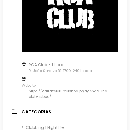
RCA Club - LIsboa
R. João Saraiva 18, 1700-249 Lisboa
Website
https://cartazculturallisboa.pt/agenda-rca-
club-lisboa/
CATEGORIAS
Clubbing | Nightlife