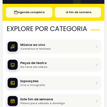
Agenda completa
Fim de semana
EXPLORE POR CATEGORIA
Música ao vivo
Concertos e festivais
Peças de teatro
Em cena em Lisboa
Exposições
Arte e fotografia
Este fim de semana
Planos para sábado e domingo