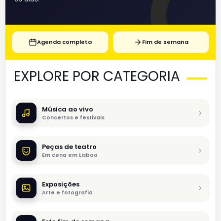
Agenda completa
Fim de semana
EXPLORE POR CATEGORIA
Música ao vivo
Concertos e festivais
Peças de teatro
Em cena em Lisboa
Exposições
Arte e fotografia