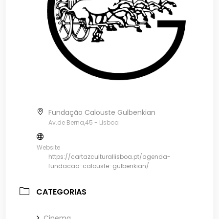
Fundação Calouste Gulbenkian
Av.de Berna,45 - Lisboa
Website
https://cartazculturallisboa.pt/agenda-
fundacao-calouste-gulbenkian/
CATEGORIAS
Cinema