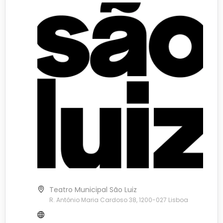
Teatro Municipal São Luiz
R. António Maria Cardoso 38, 1200-027 Lisboa