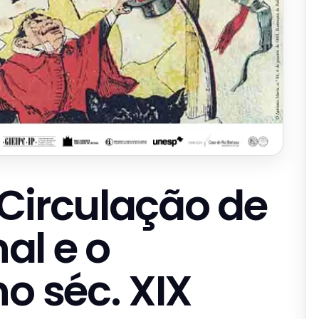
Circulação de
nal e o
o séc. XIX