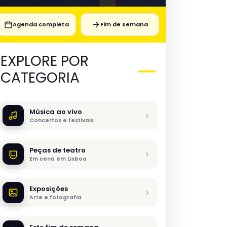
Agenda completa
Fim de semana
EXPLORE POR
CATEGORIA
Música ao vivo
Concertos e festivais
Peças de teatro
Em cena em Lisboa
Exposições
Arte e fotografia