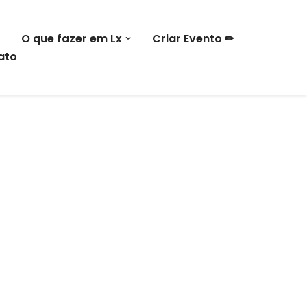
O que fazer em Lx
Criar Evento ✏
ato