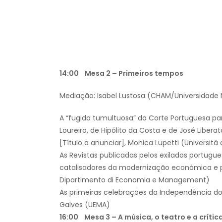
14:00 Mesa 2 – Primeiros tempos
Mediação: Isabel Lustosa (CHAM/Universidade 
A “fugida tumultuosa” da Corte Portuguesa par
Loureiro, de Hipólito da Costa e de José Liberat
[Título a anunciar], Monica Lupetti (Università d
As Revistas publicadas pelos exilados portugu
catalisadores da modernização económica e polít
Dipartimento di Economia e Management)
As primeiras celebrações da Independência d
Galves (UEMA)
16:00 Mesa 3 – A música, o teatro e a crític