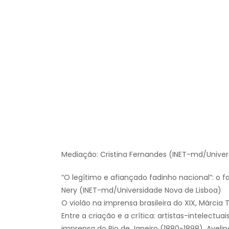
Mediação: Cristina Fernandes (INET-md/Univer
“O legítimo e afiançado fadinho nacional”: o fa
Nery (INET-md/Universidade Nova de Lisboa)
O violão na imprensa brasileira do XIX, Márcia
Entre a criação e a crítica: artistas-intelectu
imprensa do Rio de Janeiro (1880-1898), Aveli