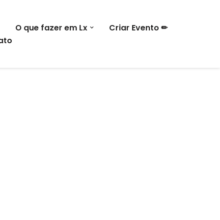
O que fazer em Lx
Criar Evento ✏
ato