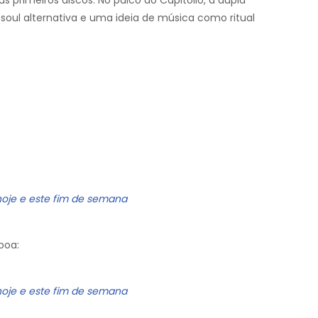
s primeiros discos. No palco do Capitólio, a dupla
 soul alternativa e uma ideia de música como ritual
hoje e este fim de semana
boa:
hoje e este fim de semana