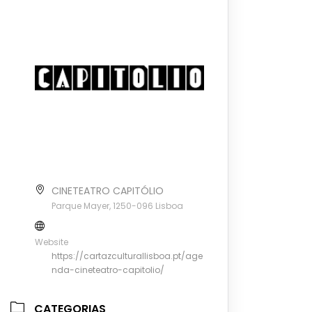
CINETEATRO CAPITÓLIO
Parque Mayer, 1250-096 Lisboa
Website
https://cartazculturallisboa.pt/age
nda-cineteatro-capitolio/
CATEGORIAS