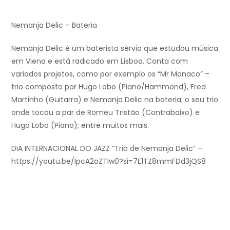
Nemanja Delic – Bateria
Nemanja Delic é um baterista sérvio que estudou música
em Viena e está radicado em Lisboa. Conta com
variados projetos, como por exemplo os “Mr Monaco” –
trio composto por Hugo Lobo (Piano/Hammond), Fred
Martinho (Guitarra) e Nemanja Delic na bateria; o seu trio
onde tocou a par de Romeu Tristão (Contrabaixo) e
Hugo Lobo (Piano); entre muitos mais.
DIA INTERNACIONAL DO JAZZ “Trio de Nemanja Delic” –
https://youtu.be/IpcA2oZTIw0?si=7E1TZ8mmFDd3jQS8