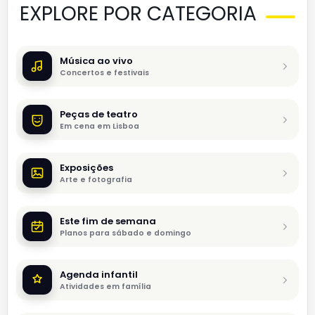
EXPLORE POR CATEGORIA
Música ao vivo
Concertos e festivais
Peças de teatro
Em cena em Lisboa
Exposições
Arte e fotografia
Este fim de semana
Planos para sábado e domingo
Agenda infantil
Atividades em família