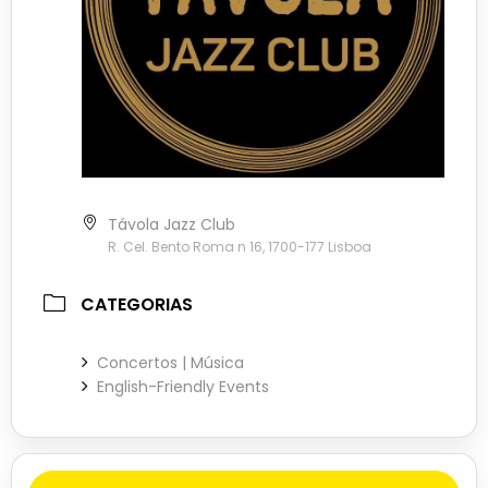
Távola Jazz Club
R. Cel. Bento Roma n 16, 1700-177 Lisboa
CATEGORIAS
Concertos | Música
English-Friendly Events