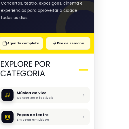
Concertos, teatro, exposições, cinema e
experiências para aproveitar a cidade
todos os dias.
Agenda completa
Fim de semana
EXPLORE POR
CATEGORIA
Música ao vivo
Concertos e festivais
Peças de teatro
Em cena em Lisboa