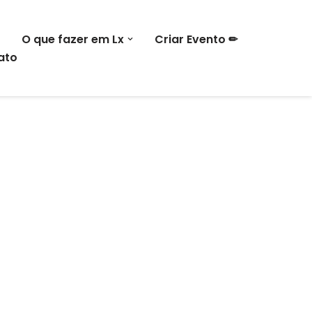
O que fazer em Lx
Criar Evento ✏
ato